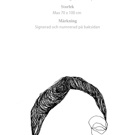
Storlek
Max 70 x 100 cm
Märkning
Signerad och numrerad på baksidan