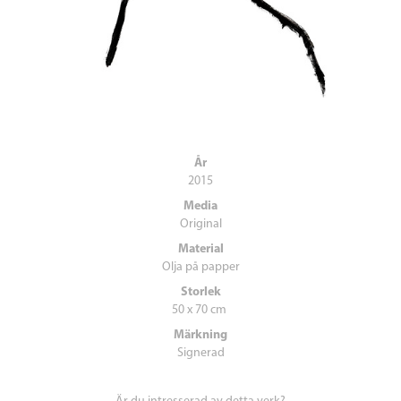
År
2015
Media
Original
Material
Olja på papper
Storlek
50 x 70 cm
Märkning
Signerad
Är du intresserad av detta verk?