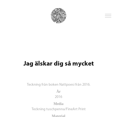
Jag älskar dig så mycket
Teckning från boken Nattpoesi från 2016.
År
2016
Media
Teckning tuschpenna/FineArt Print
Material